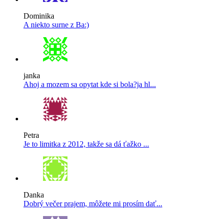
Dominika
A niekto surne z Ba:)
janka
Ahoj a mozem sa opytat kde si bola?ja hl...
Petra
Je to limitka z 2012, takže sa dá ťažko ...
Danka
Dobrý večer prajem, môžete mi prosím dať...