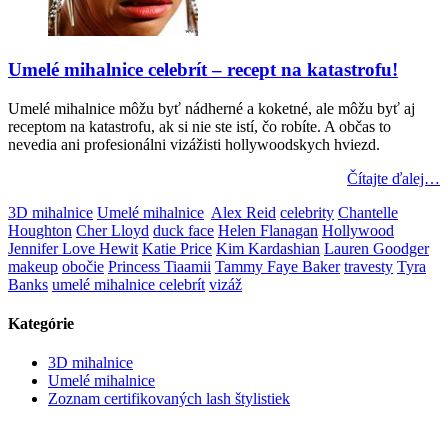
Umelé mihalnice celebrít – recept na katastrofu!
Umelé mihalnice môžu byť nádherné a koketné, ale môžu byť aj
receptom na katastrofu, ak si nie ste istí, čo robíte. A občas to
nevedia ani profesionálni vizážisti hollywoodskych hviezd.
Čítajte ďalej…
3D mihalnice
Umelé mihalnice
Alex Reid
celebrity
Chantelle
Houghton
Cher Lloyd
duck face
Helen Flanagan
Hollywood
Jennifer Love Hewit
Katie Price
Kim Kardashian
Lauren Goodger
makeup
obočie
Princess Tiaamii
Tammy Faye Baker
travesty
Tyra
Banks
umelé mihalnice celebrít
vizáž
Kategórie
3D mihalnice
Umelé mihalnice
Zoznam certifikovaných lash štylistiek