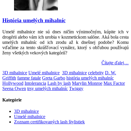
História umelých mihalníc
Umelé mihalnice nie sú dnes ničím výnimočným, kúpite ich v
drogérii alebo vám ich urobia v kozmetickom salóne. Aká bola cesta
umelých mihalníc od ich zrodu až k dnešnej podobe? Komu
vďačíme za tento skrášľovací vynález, ktorý s obľubou používajú
ženy všetkých vekových kategórií?
Čítajte ďalej…
3D mihalnice
Umelé mihalnice
3D mihalnice
celebrity
D. W.
Griffith
famme fatale
Greta Garbo
história umelých mihalníc
Hollywood
Intolerancia
Lash by lash
Marylin Monroe
Max Factor
Seena Owen
trsy umelých mihalníc
Twiggy
Kategórie
3D mihalnice
Umelé mihalnice
Zoznam certifikovaných lash štylistiek