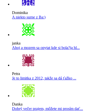
Dominika
A niekto surne z Ba:)
janka
Ahoj a mozem sa opytat kde si bola?ja hl...
Petra
Je to limitka z 2012, takže sa dá ťažko ...
Danka
Dobrý večer prajem, môžete mi prosím dať...