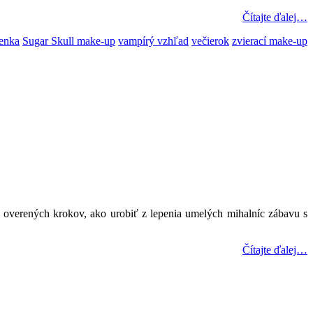
Čítajte ďalej…
senka
Sugar Skull make-up
vampírý vzhľad
večierok
zvierací make-up
a overených krokov, ako urobiť z lepenia umelých mihalníc zábavu s
Čítajte ďalej…