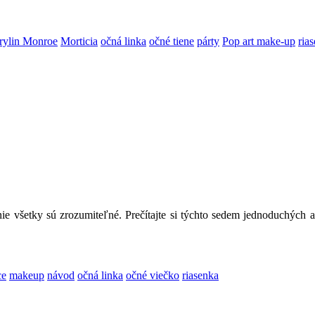
rylin Monroe
Morticia
očná linka
očné tiene
párty
Pop art make-up
ria
ie všetky sú zrozumiteľné. Prečítajte si týchto sedem jednoduchých 
ce
makeup
návod
očná linka
očné viečko
riasenka