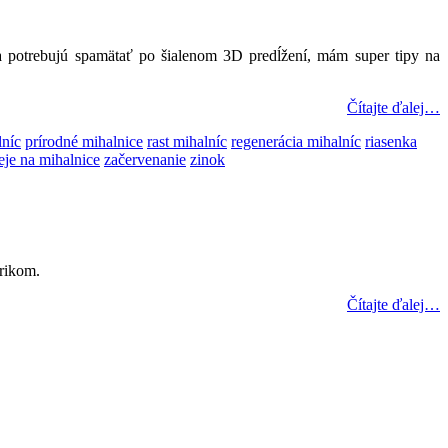
sa potrebujú spamätať po šialenom 3D predĺžení, mám super tipy na
Čítajte ďalej…
lníc
prírodné mihalnice
rast mihalníc
regenerácia mihalníc
riasenka
eje na mihalnice
začervenanie
zinok
rikom.
Čítajte ďalej…