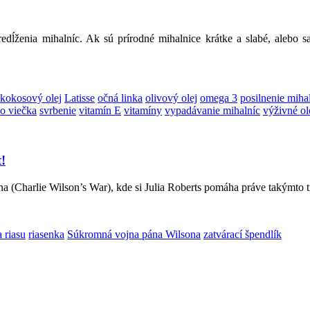
dĺženia mihalníc. Ak sú prírodné mihalnice krátke a slabé, alebo 
kokosový olej
Latisse
očná linka
olivový olej
omega 3
posilnenie miha
o viečka
svrbenie
vitamín E
vitamíny
vypadávanie mihalníc
výživné ol
!
 (Charlie Wilson’s War), kde si Julia Roberts pomáha práve takýmto t
a riasu
riasenka
Súkromná vojna pána Wilsona
zatvárací špendlík