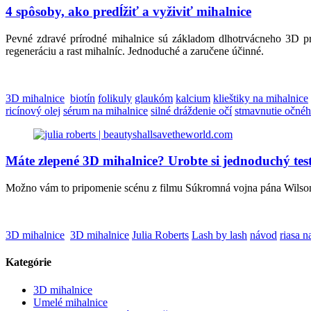
4 spôsoby, ako predĺžiť a vyživiť mihalnice
Pevné zdravé prírodné mihalnice sú základom dlhotrvácneho 3D pre
regeneráciu a rast mihalníc. Jednoduché a zaručene účinné.
3D mihalnice
biotín
folikuly
glaukóm
kalcium
klieštiky na mihalnice
ricínový olej
sérum na mihalnice
silné dráždenie očí
stmavnutie očnéh
Máte zlepené 3D mihalnice? Urobte si jednoduchý test
Možno vám to pripomenie scénu z filmu Súkromná vojna pána Wilsona
3D mihalnice
3D mihalnice
Julia Roberts
Lash by lash
návod
riasa n
Kategórie
3D mihalnice
Umelé mihalnice