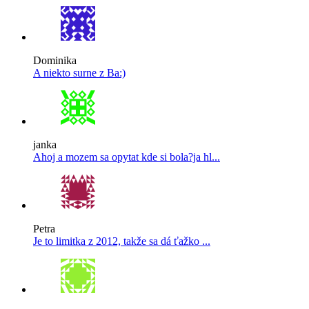
Dominika
A niekto surne z Ba:)
janka
Ahoj a mozem sa opytat kde si bola?ja hl...
Petra
Je to limitka z 2012, takže sa dá ťažko ...