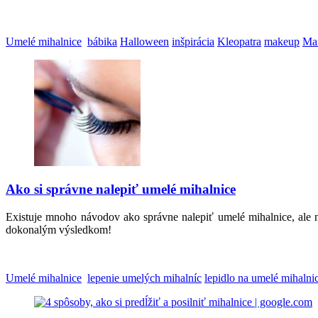
Umelé mihalnice
bábika
Halloween
inšpirácia
Kleopatra
makeup
Ma
Ako si správne nalepiť umelé mihalnice
Existuje mnoho návodov ako správne nalepiť umelé mihalnice, ale n
dokonalým výsledkom!
Umelé mihalnice
lepenie umelých mihalníc
lepidlo na umelé mihalni