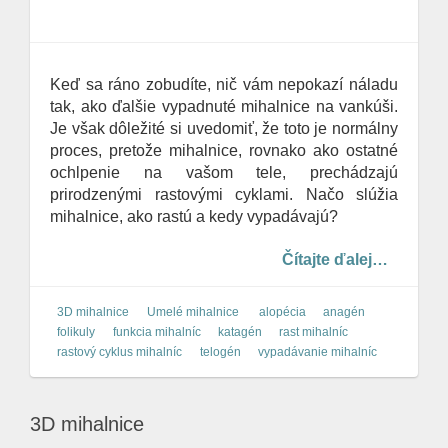
o
n
Keď sa ráno zobudíte, nič vám nepokazí náladu
tak, ako ďalšie vypadnuté mihalnice na vankúši.
Je však dôležité si uvedomiť, že toto je normálny
proces, pretože mihalnice, rovnako ako ostatné
ochlpenie na vašom tele, prechádzajú
prirodzenými rastovými cyklami. Načo slúžia
mihalnice, ako rastú a kedy vypadávajú?
Čítajte ďalej…
3D mihalnice
Umelé mihalnice
alopécia
anagén
folikuly
funkcia mihalníc
katagén
rast mihalníc
rastový cyklus mihalníc
telogén
vypadávanie mihalníc
3D mihalnice