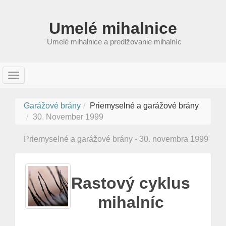
Umelé mihalnice
Umelé mihalnice a predlžovanie mihalníc
T
o
g
Garážové brány
Priemyselné a garážové brány
g
30. November 1999
l
e
Priemyselné a garážové brány - 30. novembra 1999
n
a
v
i
Rastový cyklus
g
mihalníc
a
t
i