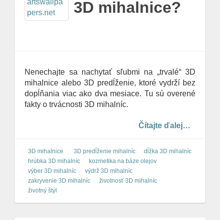
3D mihalnice?
Nenechajte sa nachytať sľubmi na „trvalé“ 3D
mihalnice alebo 3D predĺženie, ktoré vydrží bez
dopĺňania viac ako dva mesiace. Tu sú overené
fakty o trvácnosti 3D mihalníc.
Čítajte ďalej…
3D mihalnice
3D predĺženie mihalníc
dĺžka 3D mihalníc
hrúbka 3D mihalníc
kozmetika na báze olejov
výber 3D mihalníc
výdrž 3D mihalníc
zakryvenie 3D mihalníc
životnosť 3D mihalníc
životný štýl