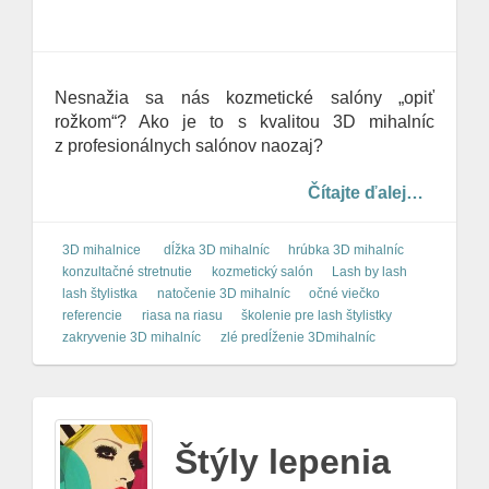
o
n
Nesnažia sa nás kozmetické salóny „opiť
rožkom“? Ako je to s kvalitou 3D mihalníc
z profesionálnych salónov naozaj?
Čítajte ďalej…
3D mihalnice
dĺžka 3D mihalníc
hrúbka 3D mihalníc
konzultačné stretnutie
kozmetický salón
Lash by lash
lash štylistka
natočenie 3D mihalníc
očné viečko
referencie
riasa na riasu
školenie pre lash štylistky
zakryvenie 3D mihalníc
zlé predĺženie 3Dmihalníc
Štýly lepenia