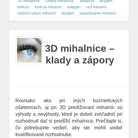
3D mihalnice
Umelé mihalnice
alopécia
anagén
folikuly
funkcia mihalníc
katagén
rast mihalníc
rastový cyklus mihalníc
telogén
vypadávanie mihalníc
3D mihalnice –
klady a zápory
Rovnako ako pri iných kozmetických
ošetreniach, aj pri 3D predlžovaní mihalníc sú
výhody a nevýhody, ktoré je dobré zohľadniť pri
rozhodnutí dať si predĺžiť mihalnice. Prečítajte si,
čo potrebujete vedieť, aby ste mohli urobiť
kvalifikované rozhodnutie.