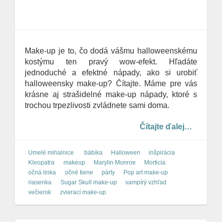
Make-up je to, čo dodá vášmu halloweenskému
kostýmu ten pravý wow-efekt. Hľadáte
jednoduché a efektné nápady, ako si urobiť
halloweensky make-up? Čítajte. Máme pre vás
krásne aj strašidelné make-up nápady, ktoré s
trochou trpezlivosti zvládnete sami doma.
Čítajte ďalej…
Umelé mihalnice
bábika
Halloween
inšpirácia
Kleopatra
makeup
Marylin Monroe
Morticia
očná linka
očné tiene
párty
Pop art make-up
riasenka
Sugar Skull make-up
vampírý vzhľad
večierok
zvierací make-up