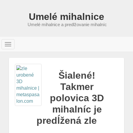
Umelé mihalnice
Umelé mihalnice a predlžovanie mihalníc
T
o
g
g
l
Šialené!
e
Takmer
n
a
polovica 3D
v
i
mihalníc je
g
a
predĺžená zle
t
i