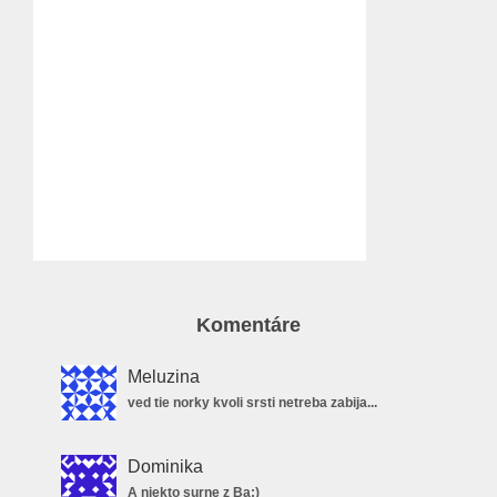
Komentáre
Meluzina
ved tie norky kvoli srsti netreba zabija...
Dominika
A niekto surne z Ba:)