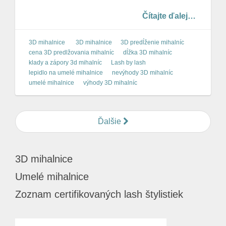
Čítajte ďalej…
3D mihalnice
3D mihalnice
3D predĺženie mihalníc
cena 3D predlžovania mihalníc
dĺžka 3D mihalníc
klady a zápory 3d mihalníc
Lash by lash
lepidlo na umelé mihalnice
nevýhody 3D mihalníc
umelé mihalnice
výhody 3D mihalníc
Ďalšie
3D mihalnice
Umelé mihalnice
Zoznam certifikovaných lash štylistiek