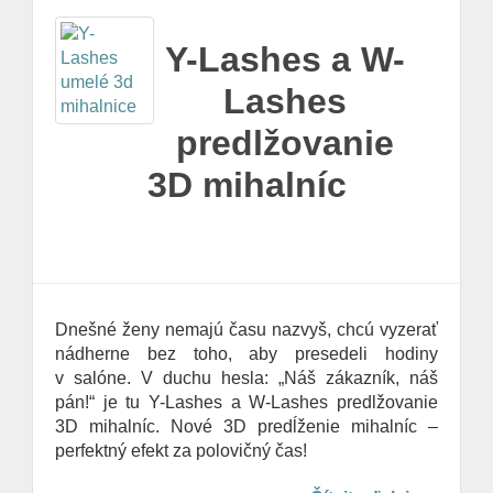
Y-Lashes a W-
Lashes
predlžovanie
3D mihalníc
Dnešné ženy nemajú času nazvyš, chcú vyzerať
nádherne bez toho, aby presedeli hodiny
v salóne. V duchu hesla: „Náš zákazník, náš
pán!“ je tu Y-Lashes a W-Lashes predlžovanie
3D mihalníc. Nové 3D predĺženie mihalníc –
perfektný efekt za polovičný čas!