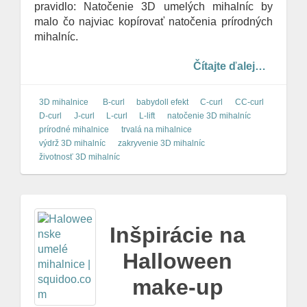
pravidlo: Natočenie 3D umelých mihalníc by
malo čo najviac kopírovať natočenia prírodných
mihalníc.
Čítajte ďalej…
3D mihalnice
B-curl
babydoll efekt
C-curl
CC-curl
D-curl
J-curl
L-curl
L-lift
natočenie 3D mihalníc
prírodné mihalnice
trvalá na mihalnice
výdrž 3D mihalníc
zakryvenie 3D mihalníc
životnosť 3D mihalníc
Inšpirácie na
Halloween
make-up