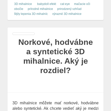
3D mihalnice
babydoll efekt
cat eye
mačacie oči
obočie
prírodné mihalnice
prirodzený vzhľad
štýly lepenia 3D mihalníc
výrazné 3D mihalnice
Norkové, hodvábne
a syntetické 3D
mihalnice. Aký je
rozdiel?
3D mihalnice môžete mať norkové, hodvábne
alebo syntetické. Ak chcete vedieť aký je medzi