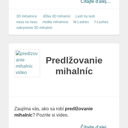
Čítajte ďalej…
3D mihalnice
dĺžka 3D mihalníc
Lash by lash
riasa na riasu
riedke mihalnice
W-Lashes
Y-Lashes
zakryvenie 3D mihalníc
Predlžovanie
mihalníc
Zaujíma vás, ako sa robí
predlžovanie
mihalníc
? Pozrite si video.
Čítajte ďalej…