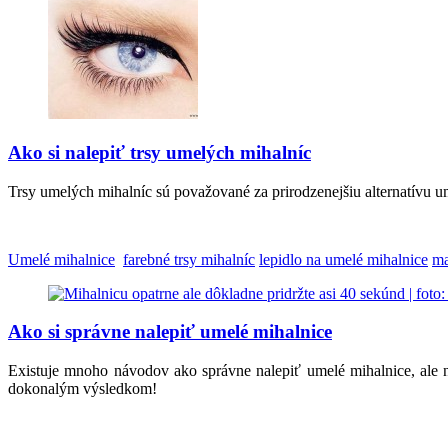
Ako si nalepiť trsy umelých mihalníc
Trsy umelých mihalníc sú považované za prirodzenejšiu alternatívu u
Umelé mihalnice
farebné trsy mihalníc
lepidlo na umelé mihalnice
ma
Ako si správne nalepiť umelé mihalnice
Existuje mnoho návodov ako správne nalepiť umelé mihalnice, ale n
dokonalým výsledkom!