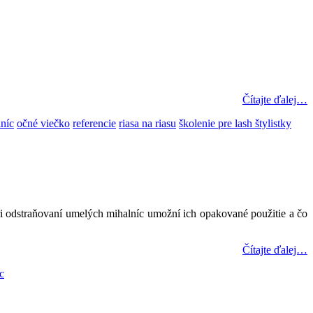
Čítajte ďalej…
níc
očné viečko
referencie
riasa na riasu
školenie pre lash štylistky
pri odstraňovaní umelých mihalníc umožní ich opakované použitie a čo
Čítajte ďalej…
c