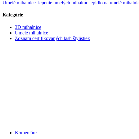
Umelé mihalnice
lepenie umelých mihalníc
lepidlo na umelé mihalni
Kategórie
3D mihalnice
Umelé mihalnice
Zoznam certifikovaných lash štylistiek
Komentáre