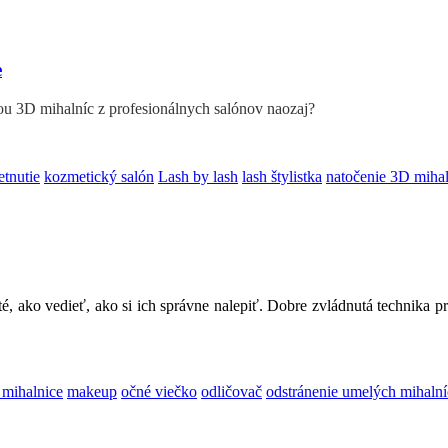
e
ou 3D mihalníc z profesionálnych salónov naozaj?
etnutie
kozmetický salón
Lash by lash
lash štylistka
natočenie 3D mihal
té, ako vedieť, ako si ich správne nalepiť. Dobre zvládnutá technika 
 mihalnice
makeup
očné viečko
odličovač
odstránenie umelých mihalní