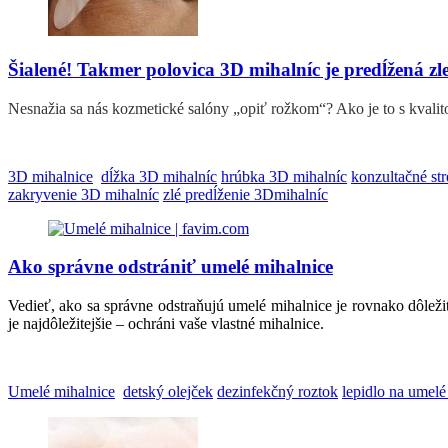
Šialené! Takmer polovica 3D mihalníc je predĺžená zl
Nesnažia sa nás kozmetické salóny „opiť rožkom“? Ako je to s kvalit
3D mihalnice
dĺžka 3D mihalníc
hrúbka 3D mihalníc
konzultačné str
zakryvenie 3D mihalníc
zlé predĺženie 3Dmihalníc
Ako správne odstrániť umelé mihalnice
Vedieť, ako sa správne odstraňujú umelé mihalnice je rovnako dôleži
je najdôležitejšie – ochráni vaše vlastné mihalnice.
Umelé mihalnice
detský olejček
dezinfekčný roztok
lepidlo na umelé