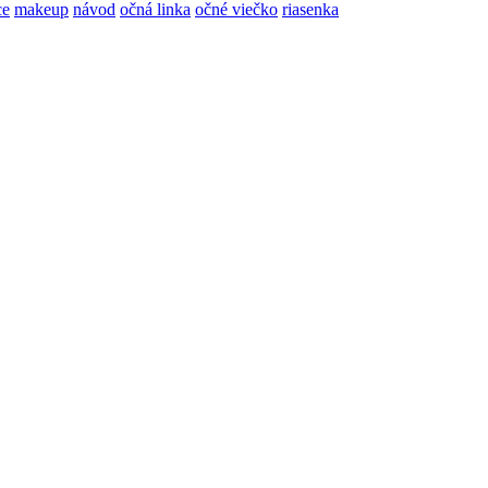
ce
makeup
návod
očná linka
očné viečko
riasenka