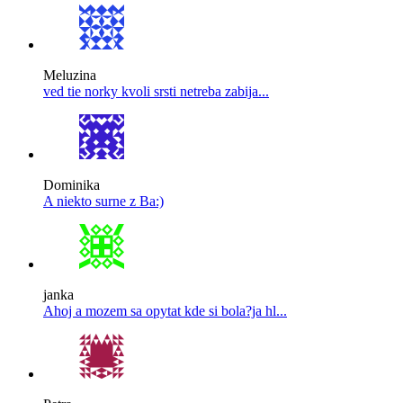
Meluzina
ved tie norky kvoli srsti netreba zabija...
Dominika
A niekto surne z Ba:)
janka
Ahoj a mozem sa opytat kde si bola?ja hl...