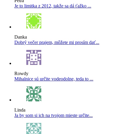
Petra
Je to limitka z 2012, takže sa dá ťažko ...
Danka
Dobrý večer prajem, môžete mi prosím dať...
Rowdy
Mihalnice sú určite vodeodolne, teda to ...
Linda
Ja by som si ich na tvojom mieste určite...