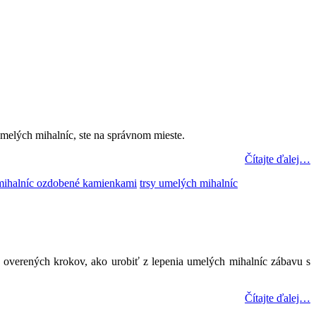
umelých mihalníc, ste na správnom mieste.
Čítajte ďalej…
 mihalníc ozdobené kamienkami
trsy umelých mihalníc
a overených krokov, ako urobiť z lepenia umelých mihalníc zábavu s
Čítajte ďalej…