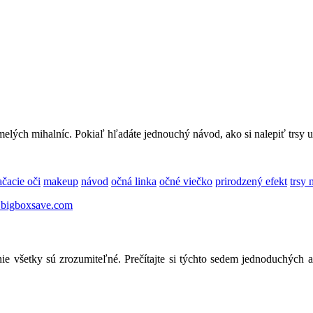
melých mihalníc. Pokiaľ hľadáte jednouchý návod, ako si nalepiť trsy 
čacie oči
makeup
návod
očná linka
očné viečko
prirodzený efekt
trsy
ie všetky sú zrozumiteľné. Prečítajte si týchto sedem jednoduchých 