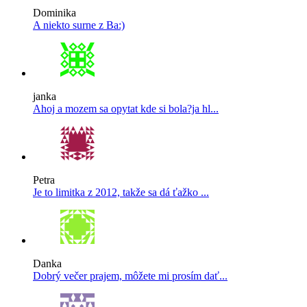
Dominika
A niekto surne z Ba:)
janka
Ahoj a mozem sa opytat kde si bola?ja hl...
Petra
Je to limitka z 2012, takže sa dá ťažko ...
Danka
Dobrý večer prajem, môžete mi prosím dať...