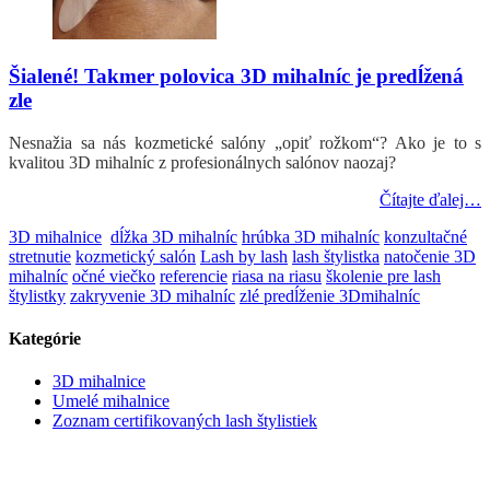
Šialené! Takmer polovica 3D mihalníc je predĺžená
zle
Nesnažia sa nás kozmetické salóny „opiť rožkom“? Ako je to s
kvalitou 3D mihalníc z profesionálnych salónov naozaj?
Čítajte ďalej…
3D mihalnice
dĺžka 3D mihalníc
hrúbka 3D mihalníc
konzultačné
stretnutie
kozmetický salón
Lash by lash
lash štylistka
natočenie 3D
mihalníc
očné viečko
referencie
riasa na riasu
školenie pre lash
štylistky
zakryvenie 3D mihalníc
zlé predĺženie 3Dmihalníc
Kategórie
3D mihalnice
Umelé mihalnice
Zoznam certifikovaných lash štylistiek