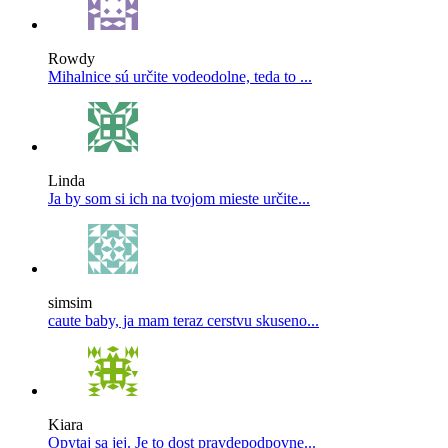
Rowdy
Mihalnice sú určite vodeodolne, teda to ...
Linda
Ja by som si ich na tvojom mieste určite...
simsim
caute baby, ja mam teraz cerstvu skuseno...
Kiara
Opytaj sa jej. Je to dost pravdepodpovne...