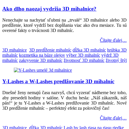
Ako dlho naozaj vydržia 3D mihalnice?
Nenechajte sa nachytať sľubmi na „trvalé“ 3D mihalnice alebo 3D
predĺženie, ktoré vydrží bez dopĺňania viac ako dva mesiace. Tu sú
overené fakty o trvácnosti 3D mihalníc.
Čítajte ďalej…
3D mihalnice
3D predĺženie mihalníc
dĺžka 3D mihalníc
hrúbka 3D
mihalníc
kozmetika na báze olejov
výber 3D mihalníc
výdrž 3D
mihalníc
zakryvenie 3D mihalníc
životnosť 3D mihalníc
životný štýl
Y-Lashes a W-Lashes predlžovanie 3D mihalníc
Dnešné ženy nemajú času nazvyš, chcú vyzerať nádherne bez toho,
aby presedeli hodiny v salóne. V duchu hesla: „Náš zákazník, náš
pán!“ je tu Y-Lashes a W-Lashes predlžovanie 3D mihalníc. Nové
3D predĺženie mihalníc – perfektný efekt za polovičný čas!
Čítajte ďalej…
3D mihalnice
dĺžka 3D mihalníc
Lash by lash
riasa na riasu
riedke