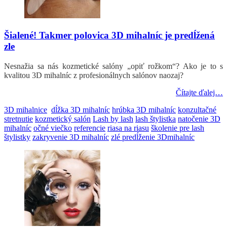
Šialené! Takmer polovica 3D mihalníc je predĺžená
zle
Nesnažia sa nás kozmetické salóny „opiť rožkom“? Ako je to s
kvalitou 3D mihalníc z profesionálnych salónov naozaj?
Čítajte ďalej…
3D mihalnice
dĺžka 3D mihalníc
hrúbka 3D mihalníc
konzultačné
stretnutie
kozmetický salón
Lash by lash
lash štylistka
natočenie 3D
mihalníc
očné viečko
referencie
riasa na riasu
školenie pre lash
štylistky
zakryvenie 3D mihalníc
zlé predĺženie 3Dmihalníc