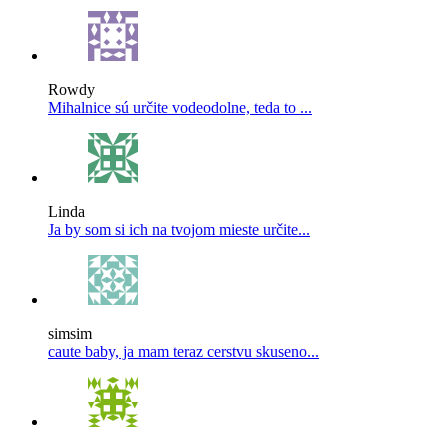
Rowdy
Mihalnice sú určite vodeodolne, teda to ...
Linda
Ja by som si ich na tvojom mieste určite...
simsim
caute baby, ja mam teraz cerstvu skuseno...