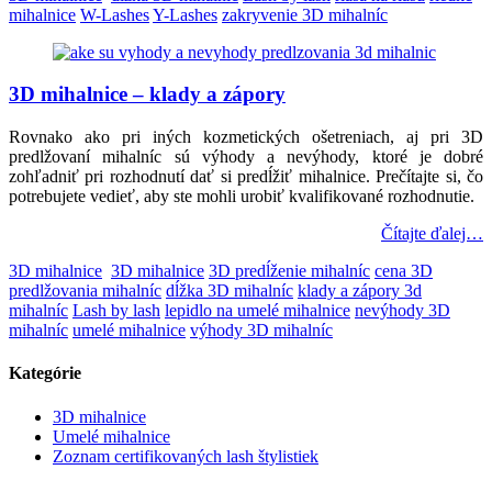
mihalnice
W-Lashes
Y-Lashes
zakryvenie 3D mihalníc
3D mihalnice – klady a zápory
Rovnako ako pri iných kozmetických ošetreniach, aj pri 3D
predlžovaní mihalníc sú výhody a nevýhody, ktoré je dobré
zohľadniť pri rozhodnutí dať si predĺžiť mihalnice. Prečítajte si, čo
potrebujete vedieť, aby ste mohli urobiť kvalifikované rozhodnutie.
Čítajte ďalej…
3D mihalnice
3D mihalnice
3D predĺženie mihalníc
cena 3D
predlžovania mihalníc
dĺžka 3D mihalníc
klady a zápory 3d
mihalníc
Lash by lash
lepidlo na umelé mihalnice
nevýhody 3D
mihalníc
umelé mihalnice
výhody 3D mihalníc
Kategórie
3D mihalnice
Umelé mihalnice
Zoznam certifikovaných lash štylistiek