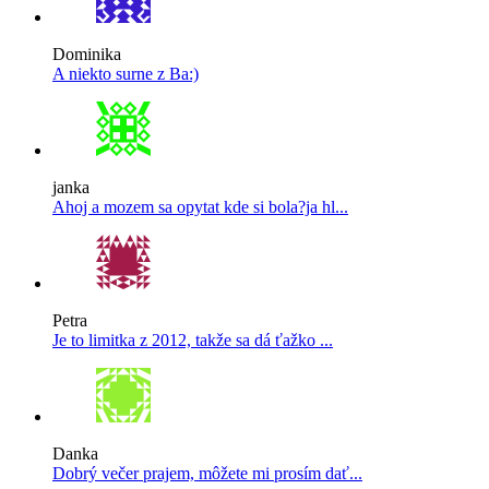
Dominika
A niekto surne z Ba:)
janka
Ahoj a mozem sa opytat kde si bola?ja hl...
Petra
Je to limitka z 2012, takže sa dá ťažko ...
Danka
Dobrý večer prajem, môžete mi prosím dať...