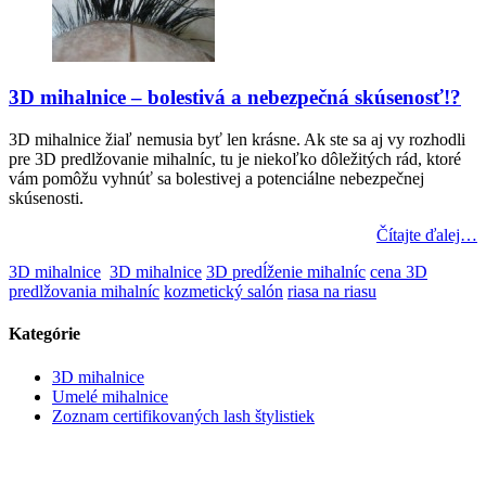
3D mihalnice – bolestivá a nebezpečná skúsenosť!?
3D mihalnice žiaľ nemusia byť len krásne. Ak ste sa aj vy rozhodli
pre 3D predlžovanie mihalníc, tu je niekoľko dôležitých rád, ktoré
vám pomôžu vyhnúť sa bolestivej a potenciálne nebezpečnej
skúsenosti.
Čítajte ďalej…
3D mihalnice
3D mihalnice
3D predĺženie mihalníc
cena 3D
predlžovania mihalníc
kozmetický salón
riasa na riasu
Kategórie
3D mihalnice
Umelé mihalnice
Zoznam certifikovaných lash štylistiek