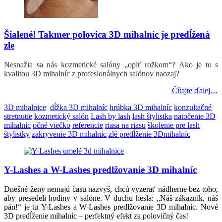
Šialené! Takmer polovica 3D mihalníc je predĺžená
zle
Nesnažia sa nás kozmetické salóny „opiť rožkom“? Ako je to s
kvalitou 3D mihalníc z profesionálnych salónov naozaj?
Čítajte ďalej…
3D mihalnice
dĺžka 3D mihalníc
hrúbka 3D mihalníc
konzultačné
stretnutie
kozmetický salón
Lash by lash
lash štylistka
natočenie 3D
mihalníc
očné viečko
referencie
riasa na riasu
školenie pre lash
štylistky
zakryvenie 3D mihalníc
zlé predĺženie 3Dmihalníc
Y-Lashes a W-Lashes predlžovanie 3D mihalníc
Dnešné ženy nemajú času nazvyš, chcú vyzerať nádherne bez toho,
aby presedeli hodiny v salóne. V duchu hesla: „Náš zákazník, náš
pán!“ je tu Y-Lashes a W-Lashes predlžovanie 3D mihalníc. Nové
3D predĺženie mihalníc – perfektný efekt za polovičný čas!