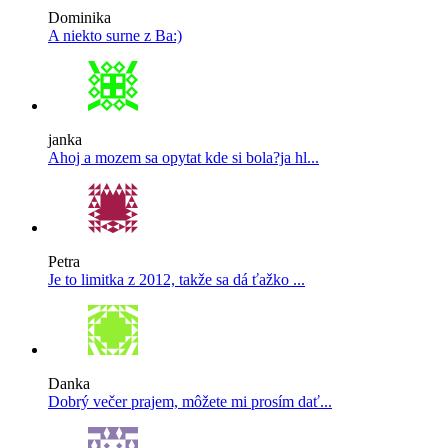
Dominika
A niekto surne z Ba:)
janka
Ahoj a mozem sa opytat kde si bola?ja hl...
Petra
Je to limitka z 2012, takže sa dá ťažko ...
Danka
Dobrý večer prajem, môžete mi prosím dať...