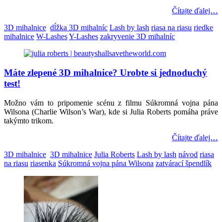
Čítajte ďalej…
3D mihalnice
dĺžka 3D mihalníc
Lash by lash
riasa na riasu
riedke
mihalnice
W-Lashes
Y-Lashes
zakryvenie 3D mihalníc
Máte zlepené 3D mihalnice? Urobte si jednoduchý
test!
Možno vám to pripomenie scénu z filmu Súkromná vojna pána
Wilsona (Charlie Wilson’s War), kde si Julia Roberts pomáha práve
takýmto trikom.
Čítajte ďalej…
3D mihalnice
3D mihalnice
Julia Roberts
Lash by lash
návod
riasa
na riasu
riasenka
Súkromná vojna pána Wilsona
zatvárací špendlík